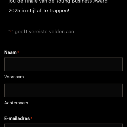
jou de finale van de Young Business Award
2025 in stijl af te trappen!
"
" geeft vereiste velden aan
*
Naam
*
Voornaam
Achternaam
E-mailadres
*