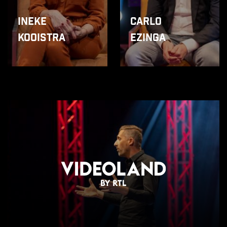
Ineke
Carlo
Kooistra
Ezinga