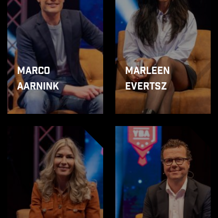
Marco
Marleen
Aarnink
Evertsz