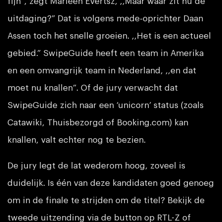
fijn”, zegt Marleen Evertsz, ,,Maar waar zit nu de
uitdaging?” Dat is volgens mede-oprichter Daan
Assen toch het snelle groeien. ,,Het is een actueel
gebied.” SwipeGuide heeft een team in Amerika
en een omvangrijk team in Nederland, ,,en dat
moet nu knallen”. Of de jury verwacht dat
SwipeGuide zich naar een ‘unicorn’ status (zoals
Catawiki, Thuisbezorgd of Booking.com) kan
knallen, valt echter nog te bezien.
De jury legt de lat wederom hoog, zoveel is
duidelijk. Is één van deze kandidaten goed genoeg
om in de finale te strijden om de titel? Bekijk de
tweede uitzending via de button op RTL-Z of