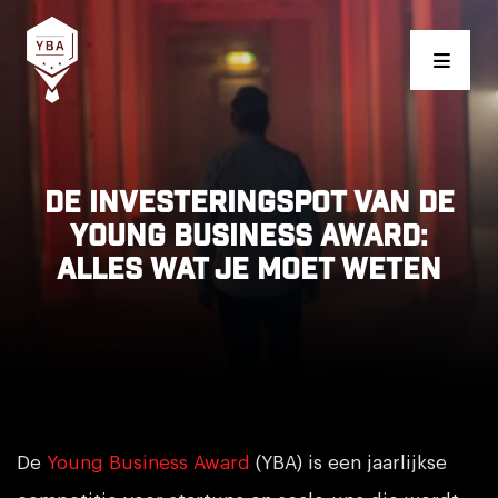
Young Business Award
De investeringspot van de
Young Business Award:
alles wat je moet weten
De
Young Business Award
(YBA) is een jaarlijkse