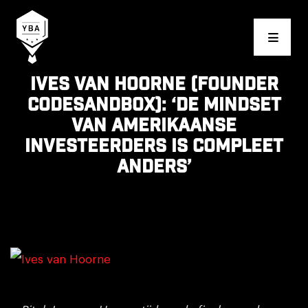
Young Business Award
Ives van Hoorne (founder
CodeSandbox): ‘De mindset
van Amerikaanse
investeerders is compleet
anders’