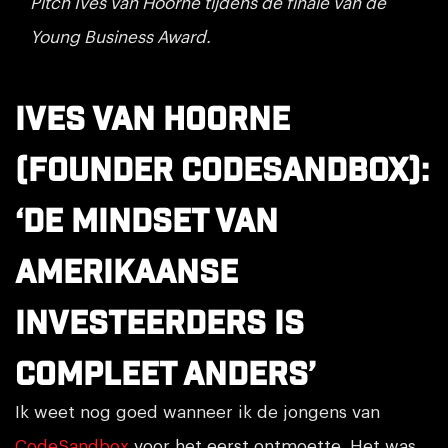
Pitch Ives van Hoorne tijdens de finale van de
Young Business Award.
Ives van Hoorne
(founder CodeSandbox):
‘De mindset van
Amerikaanse
investeerders is
compleet anders’
Ik weet nog goed wanneer ik de jongens van
CodeSandbox
voor het eerst ontmoette. Het was