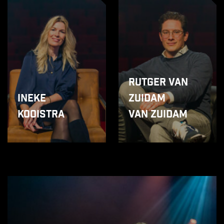
Rutger van
Ineke
Zuidam
Kooistra
van Zuidam