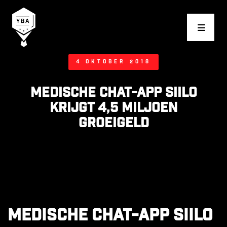
Young Business Award
4 oktober 2018
Medische chat-app Siilo
krijgt 4,5 miljoen
groeigeld
Medische chat-app Siilo