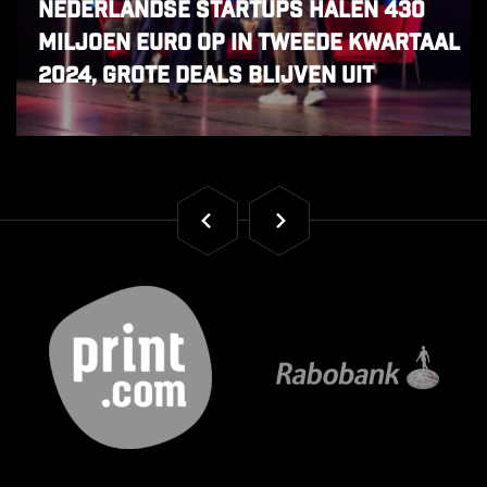
Nederlandse startups halen 430
miljoen euro op in tweede kwartaal
2024, grote deals blijven uit