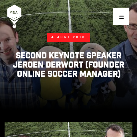
Young Business Award
4 juni 2018
Second keynote speaker
Jeroen Derwort (founder
Online Soccer Manager)