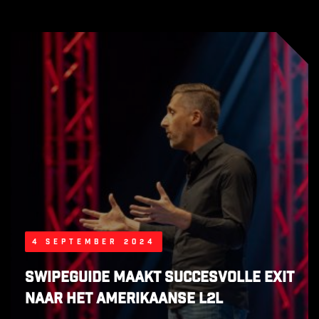
4 september 2024
SwipeGuide maakt succesvolle exit
naar het Amerikaanse L2L