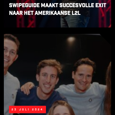
SwipeGuide maakt succesvolle exit
naar het Amerikaanse L2L
23 juli 2024