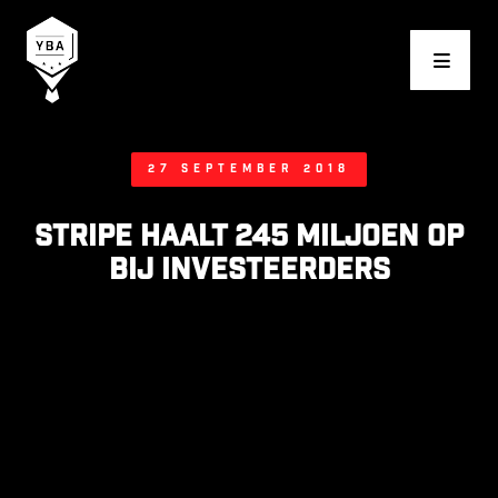
Young Business Award
27 september 2018
Stripe haalt 245 miljoen op
bij investeerders