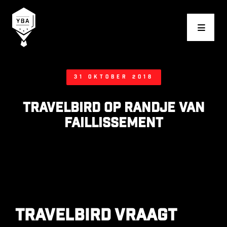
Young Business Award
31 oktober 2018
TravelBird op randje van
faillissement
TravelBird vraagt