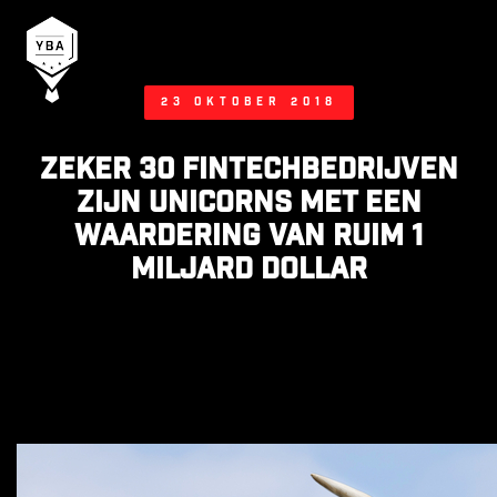
Young Business Award
23 oktober 2018
Zeker 30 fintechbedrijven
zijn unicorns met een
waardering van ruim 1
miljard dollar