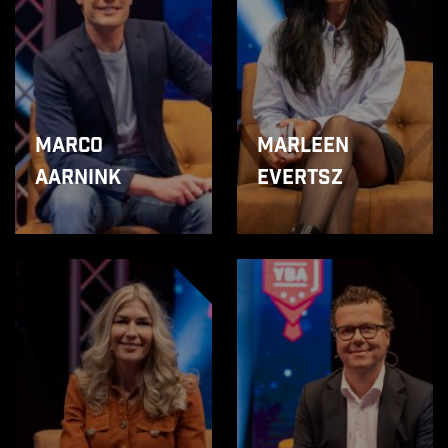
Marco
Marleen
Aarnink
Evertsz