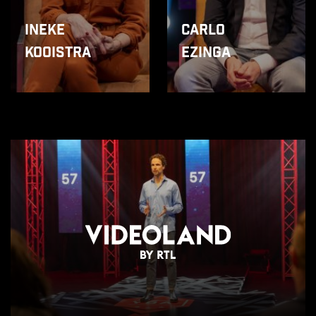
Ineke
Carlo
Kooistra
Ezinga