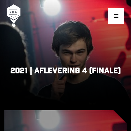
Young Business Award
2021 | Aflevering 4 (finale)