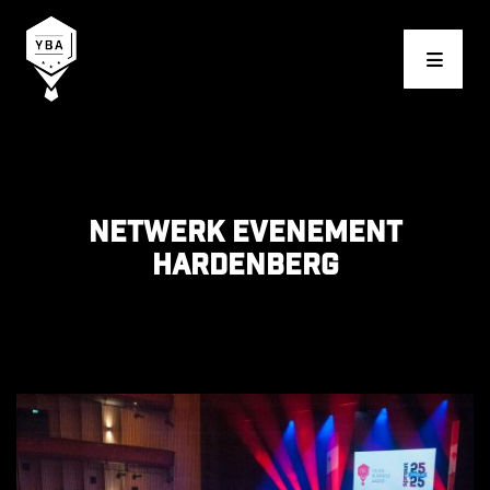
Young Business Award
Netwerk evenement
Hardenberg