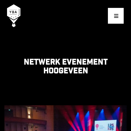
Young Business Award
Netwerk evenement
Hoogeveen