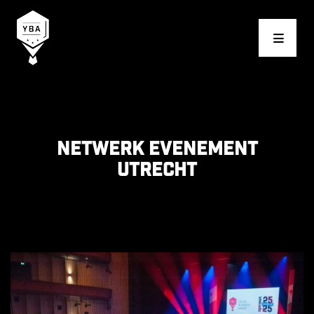
Young Business Award
Netwerk evenement
Utrecht