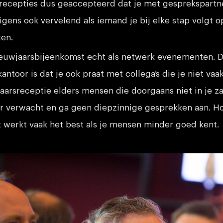
recepties dus geaccepteerd dat je met gesprekspartne
igens ook vervelend als iemand je bij elke stap volgt o
en.
euwjaarsbijeenkomst echt als netwerk evenementen. D
kantoor is dat je ook praat met collega’s die je niet vaa
aarsreceptie elders mensen die doorgaans niet in je za
ar verwacht en ga geen diepzinnige gesprekken aan. H
it werkt vaak het best als je mensen minder goed kent.