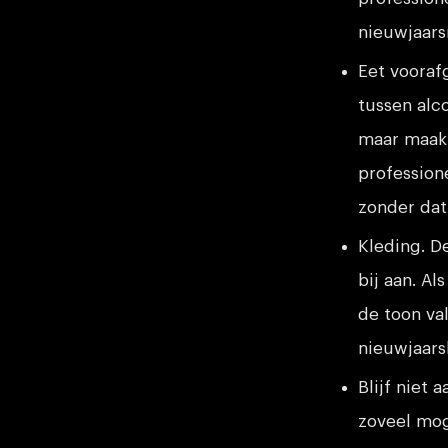
nieuwjaars
Eet vooraf
tussen alco
maar maak 
profession
zonder dat 
Kleding. D
bij aan. Al
de toon va
nieuwjaars
Blijf niet
zoveel mog