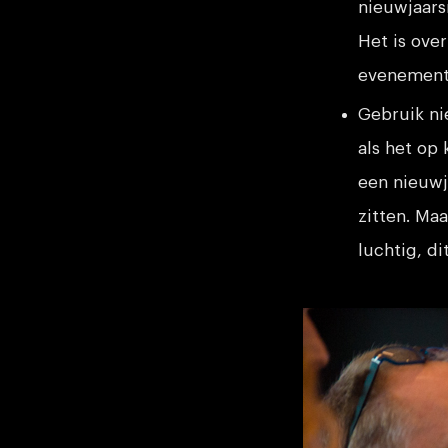
nieuwjaars
Het is over
evenement
Gebruik ni
als het op 
een nieuwj
zitten. Ma
luchtig, d