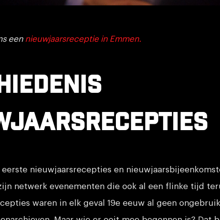
ns een
nieuwjaarsreceptie in Emmen.
hiedenis
wjaarsrecepties
eerste nieuwjaarsrecepties en nieuwjaarsbijeenkomste
zijn netwerk evenementen die ook al een flinke tijd te
ecepties waren in elk geval 19e eeuw al geen ongebrui
antenarchieven. Maar wie er ooit mee begonnen is? Dat bl