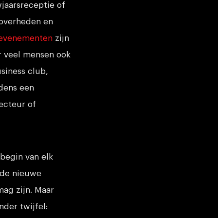
jaarsreceptie of
 overheden en
 evenementen
zijn
or veel mensen ook
siness club,
jdens een
ecteur of
begin van elk
t de nieuwe
mag zijn. Maar
nder twijfel: