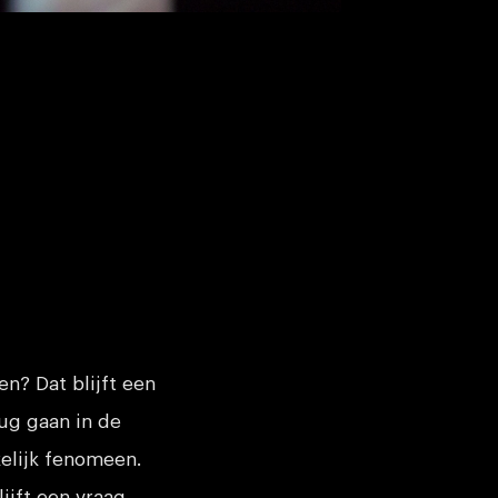
n? Dat blijft een
rug gaan in de
kelijk fenomeen.
ijft een vraag