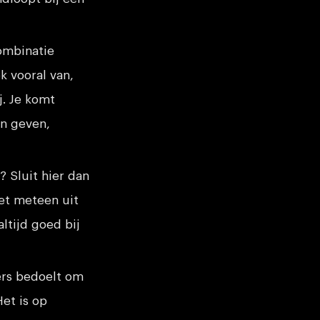
ombinatie
ok vooral van,
j. Je komt
an geven,
? Sluit hier dan
iet meteen uit
altijd goed bij
ers bedoelt om
et is op