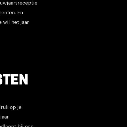
ieuwjaarsreceptie
menten. En
 wil het jaar
sten
druk op je
 jaar
ndloopt bij een