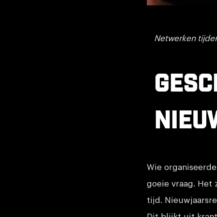
Netwerken tijde
Gesc
nieu
Wie organiseerde 
goeie vraag. Het 
tijd. Nieuwjaarsr
Dit blijkt uit kr