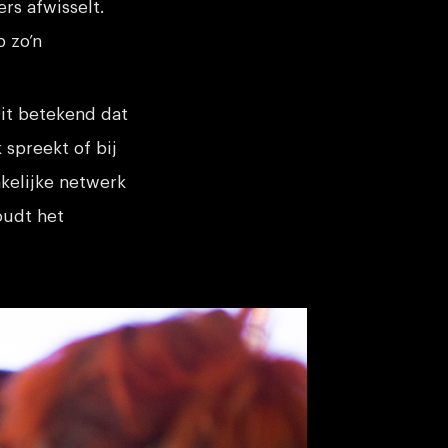
rs afwisselt.
p zo’n
it betekend dat
k spreekt of bij
kelijke netwerk
oudt het