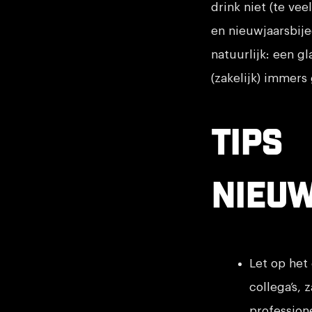
drink niet (te vee
en nieuwjaarsbije
natuurlijk: een g
(zakelijk) immers
Tips
nieu
Let op het
collega’s, 
profession