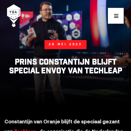
Young Business Award
28 mei 2023
Prins Constantijn blijft
special envoy van Techleap
Constantijn van Oranje blijft de speciaal gezant