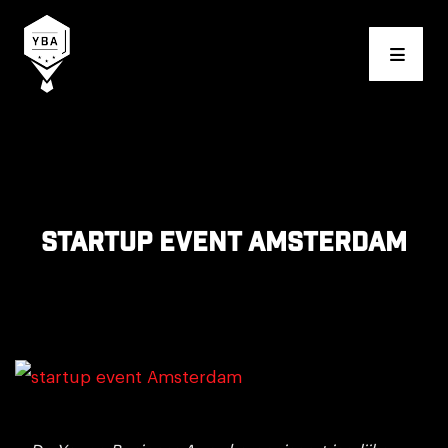
Young Business Award
Startup event Amsterdam