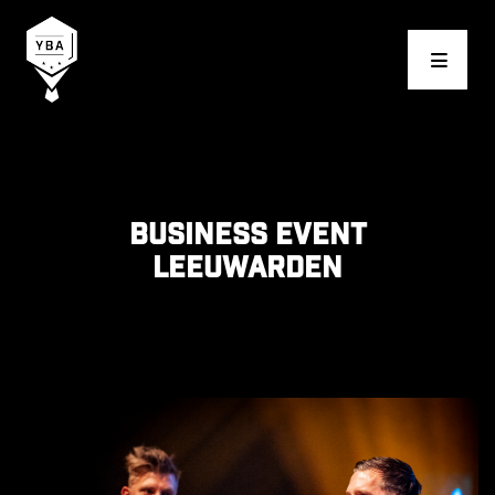
Young Business Award
Business event
Leeuwarden