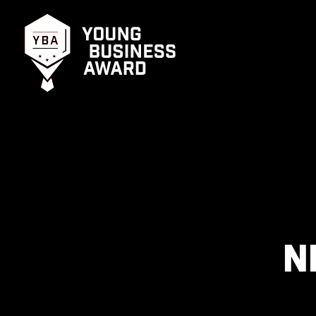
Young Business Award
Young Business Award
N