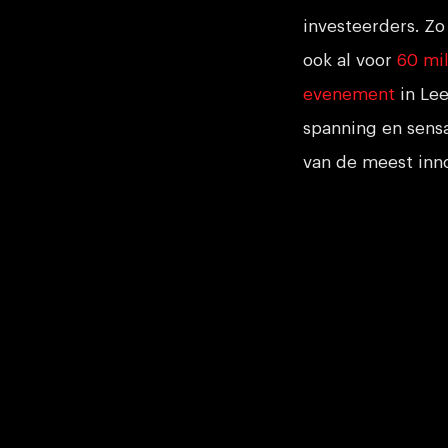
investeerders. Z
ook al voor
60 mi
evenement
in Lee
spanning en sensa
van de meest inno