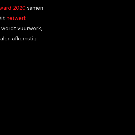
Award 2020
samen
Dit
netwerk
t wordt vuurwerk,
halen afkomstig