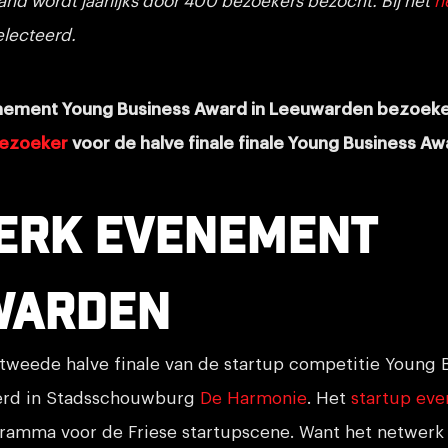
land wordt jaarlijks door 400 bezoekers bezocht. Bij het
n
electeerd.
nement Young Business Award in Leeuwarden bezoek
bezoeker
voor de halve finale finale Young Business A
erk evenement
warden
 tweede halve finale van de startup competitie Young
eerd in Stadsschouwburg
De Harmonie
. Het
startup eve
ramma voor de Friese startupscene. Want het netwerk