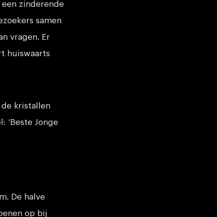
een zinderende
 bezoekers samen
an vragen. Er
rt huiswaarts
 de kristallen
l: ‘Beste Jonge
m. De halve
joenen op bij