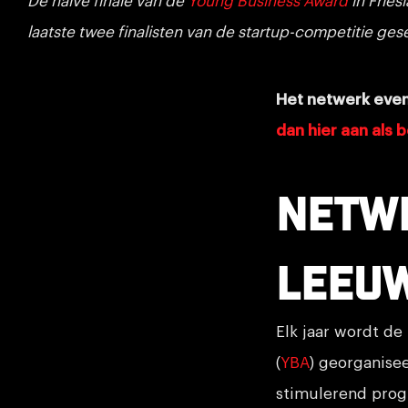
De halve finale van de
Young Business Award
in Fries
laatste twee finalisten van de startup-competitie ges
Het netwerk eve
dan hier aan als 
Netw
Leeu
Elk jaar wordt de
(
YBA
) georganis
stimulerend prog