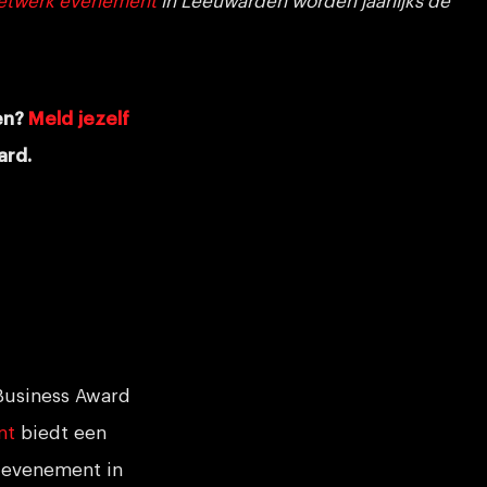
etwerk evenement
in Leeuwarden worden jaarlijks de
en?
Meld jezelf
ward.
 Business Award
nt
biedt een
 evenement in