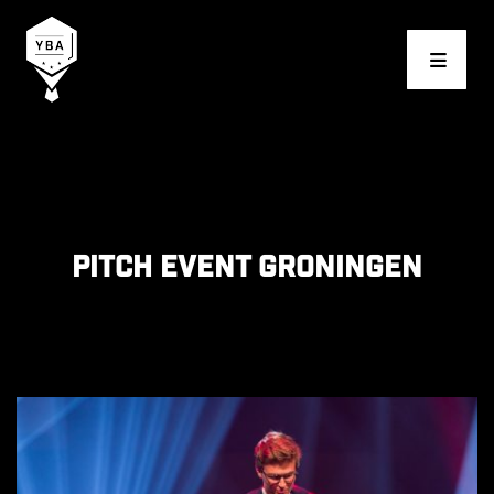
Young Business Award
Pitch event Groningen