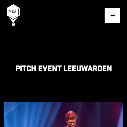
Young Business Award
Pitch event Leeuwarden