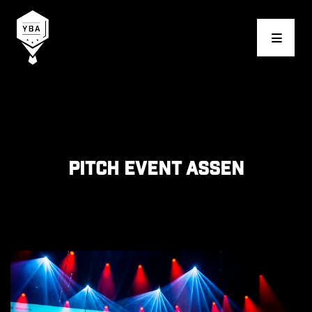
Young Business Award
Pitch event Assen